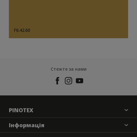
F6.42.60
Стежте за нами
PINOTEX
Про бренд
Iнформацiя
Контактна iнформацiя