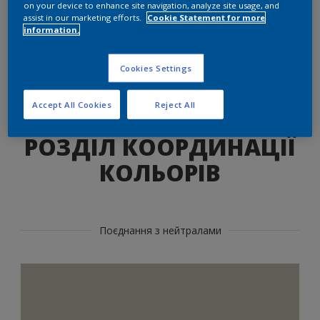
on your device to enhance site navigation, analyze site usage, and
Знайдіть правильний продукт для
assist in our marketing efforts.
Cookie Statement for more
цього відтінку
information.
ТАК
Cookies Settings
Accept All Cookies
Reject All
РОЗДІЛ КООРДИНАЦІЇ
КОЛЬОРІВ
Поєднання з нейтралами