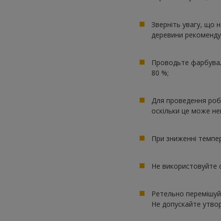
Зверніть увагу, що 
деревини рекоменду
Проводьте фарбуваль
80 %;
Для проведення робі
оскільки це може не
При зниженні темпер
Не використовуйте с
Ретельно перемішуйт
Не допускайте утвор