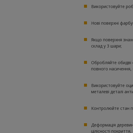
Використовуйте роб
Нові поверхні фарбуй
Якщо поверхня знах
склад у 3 шари;
Обробляйте обидві 
повного насичення, 
Використовуйте оци
металеві деталі ант
Контролюйте стан п
Деформація деревин
цілісності покриття