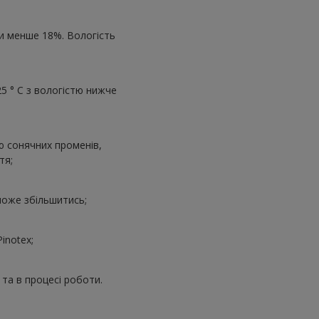
ги менше 18%. Вологість
5 ° C з вологістю нижче
ю сонячних променів,
тя;
може збільшитись;
inotex;
та в процесі роботи.