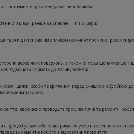
очі інструменти, рекомендовані виробником;
те в 2-3 шари, раніше забарвлені, - в 1-2 шари;
одиться під інтенсивним впливом сонячних променів, рекоменду
сторони дерев'яних поверхонь, а також їх торці щонайменше 1 ш
щоб підвищити стійкість до впливу вологи;
нковані цвяхи, скоби та кріплення. Перед фінішною обробкою д
икорозійним засобом;
окриттів, своєчасно проводьте профілактичні та ремонтні робот
и в процесі усадки або недотримання умов нанесення може при
, проведіть ремонтні роботи з відновлення покриття;