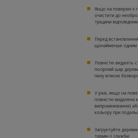
Якщо на поверхні є г
очистити до необро
тріщини відповідним
Перед встановлення
щонайменше одним ш
Повністю видаліть 
посірілий шар дерев
пилу м'якою безвор
У разі, якщо на пов
повністю видалена м
випромінювання) або
кольору при подальш
Загрунтуйте деревин
термін її служби;