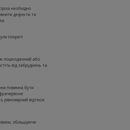
сіріла необхідно
овнити дефекти та
ти;
ули покриті
кож пошкоджений або
стіть від забруднень та
вона повинна бути
інфрачервоне
ь рівномірний відтінок
ревини, збільшуючи