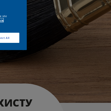
e site
ore
ect All
ХИСТУ