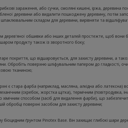
рибкові зараження, або сучки, смоляні кишені, іржа, деревина по
бленої деревини або видалити пошкоджену деревину, потім зап
 шпаклювальним складом для деревини, вирівняти та відшліфува
м дерев'яної обшивки або інших деталей простежте, щоб вони б
аром продукту також із зворотного боку;
старе покриття, що відшаровується, для захисту деревини, а та
ини. Обробіть поверхню шліфувальним папером до гладкості, очи
совою тканиною;
ерхні є стара фарба (наприклад, масляна, алкідна або латексна) 
еханічним (скребок, жорстка щітка), термічним (повітродувка, 
 хімічним способом (засіб для видалення фарби), що забезпечит
ій обробці поверхні засобом для захисту деревини;
у біоцидним ґрунтом Pinotex Base. Він захищає глибокі шари де