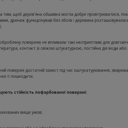
а тим, щоб дерев'яна обшивка могла добре провітрюватися, покр
ими, дренаж функціонував без збоїв і деревина розташовувалась
;
броблену поверхню не впливали такі несприятливі для довговічн
мпература, контакт зі свіжою штукатуркою, постійна дія води аб
ій поверхні достатній захист під час оштукатурювання, зварюв
оже її пошкодити.
ують стійкість пофарбованої поверхні:
ахованих вище умов;