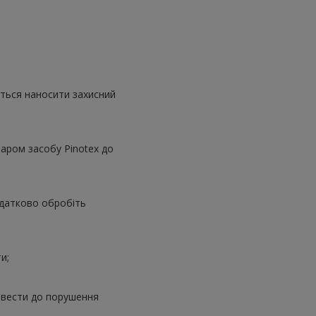
ється наносити захисний
аром засобу Pinotex до
одатково обробіть
и;
звести до порушення