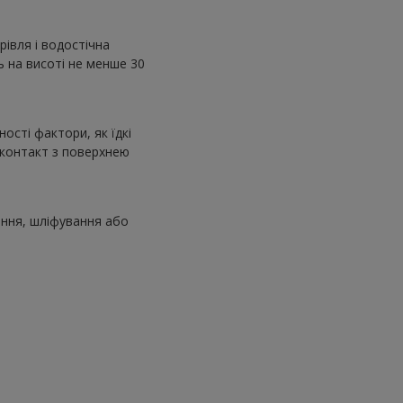
івля і водостічна
 на висоті не менше 30
ості фактори, як їдкі
о контакт з поверхнею
ання, шліфування або