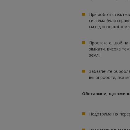
При роботі стежте з
система були справн
см від поверхні землі
Простежте, щоб на о
хімікати, висока те
землі;
Забезпечте оброблен
іншої роботи, яка м
Обставини, що зменш
Недотримання перер