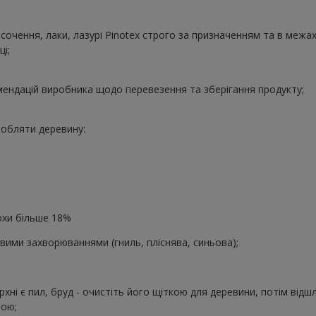
очення, лаки, лазурі Pinotex строго за призначенням та в межах
ці;
ендацій виробника щодо перевезення та зберігання продукту;
обляти деревину:
хи більше 18%
ми захворюваннями (гниль, пліснява, синьова);
рхні є пил, бруд - очистіть його щіткою для деревини, потім відшл
ною;