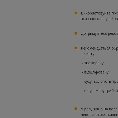
Використовуйте прос
вказаного на упаков
Дотримуйтесь реком
Рекомендується обр
- чисту
- знежирену
- відшліфовану
- суху, вологість тро
- не уражену грибкови
У разі, якщо на пове
неворсистою ткани