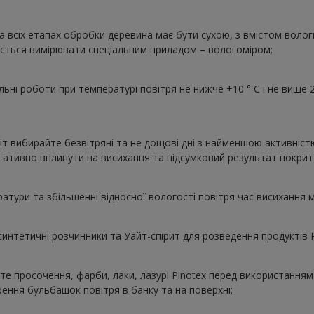
на всіх етапах обробки деревина має бути сухою, з вмістом воло
ється вимірювати спеціальним приладом – вологоміром;
ні роботи при температурі повітря не нижче +10 ° C і не вище 2
т вибирайте безвітряні та не дощові дні з найменшою активніст
гативно вплинути на висихання та підсумковий результат покрит
атури та збільшенні відносної вологості повітря час висихання 
интетичні розчинники та Уайт-спірит для розведення продуктів P
е просочення, фарби, лаки, лазурі Pinotex перед використанням 
ення бульбашок повітря в банку та на поверхні;