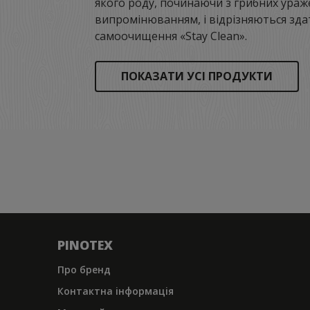
якого роду, починаючи з грибних ураж
випромінюванням, і відрізняються зда
самоочищення «Stay Clean».
ПОКАЗАТИ УСІ ПРОДУКТИ
PINOTEX
Про бренд
Контактна iнформацiя