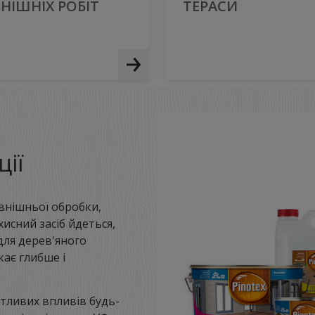
НІШНІХ РОБІТ
ТЕРАСИ
ії
внішньої обробки,
исний засіб йдеться,
для дерев'яного
ає глибше і
тливих впливів будь-