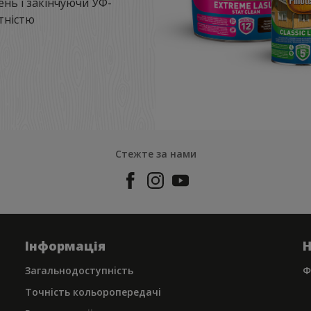
ень і закінчуючи УФ-
тністю
Стежте за нами
Iнформацiя
Н
Загальнодоступнiсть
Ф
Точнiсть кольоропередачi