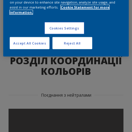
on your device to enhance site navigation, analyze site usage, and
Знайдіть правильний продукт для
assist in our marketing efforts.
Cookie Statement for more
цього відтінку
information.
ТАК
Cookies Settings
Accept All Cookies
Reject All
РОЗДІЛ КООРДИНАЦІЇ
КОЛЬОРІВ
Поєднання з нейтралами