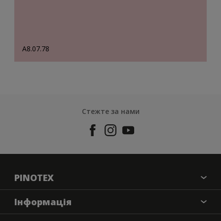
A8.07.78
Стежте за нами
PINOTEX
Про бренд
Iнформацiя
Контактна iнформацiя